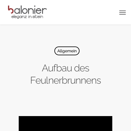
Skip
Men
to
main
content
Allgemein
Aufbau des
Feulnerbrunnens